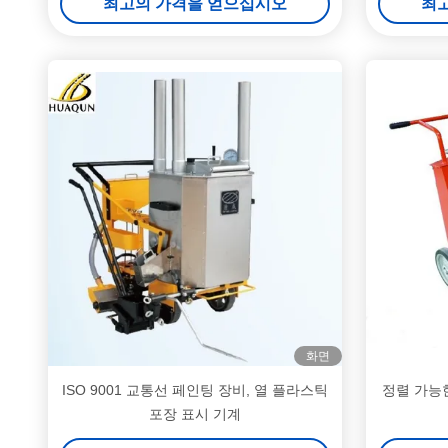
최고의 가격을 얻으십시오
최
화면
ISO 9001 교통선 페인팅 장비, 열 플라스틱
정렬 가능
포장 표시 기계