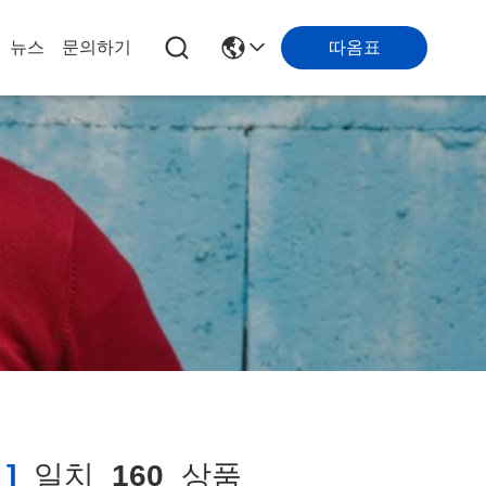
따옴표
뉴스
문의하기
 ]
일치
160
상품