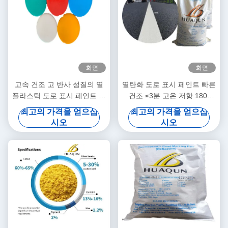
화면
화면
고속 건조 고 반사 성질의 열
열탄화 도로 표시 페인트 빠른
플라스틱 도로 표시 페인트 및
건조 ≤3분 고온 저항 180-
내구성있는 도로 라인 표시를
220°C 및 사용자 정의 가능한
최고의 가격을 얻으십
최고의 가격을 얻으십
위한 석유 樹脂 기반
색상
시오
시오