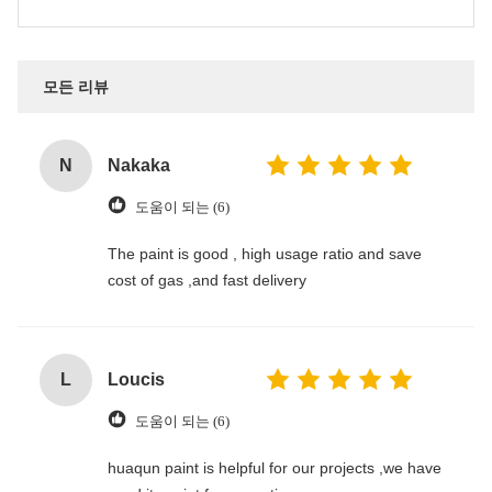
모든 리뷰
N
Nakaka
도움이 되는 (6)
The paint is good , high usage ratio and save
cost of gas ,and fast delivery
L
Loucis
도움이 되는 (6)
huaqun paint is helpful for our projects ,we have