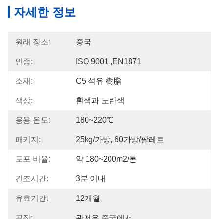
자세한 정보
원래 장소:
중국
인증:
ISO 9001 ,EN1871
소재:
C5 석유 樹脂
색상:
흰색과 노란색
응용 온도:
180~220℃
패키지:
25kg/가방, 60가방/팔레트
도포 비율:
약 180~200m2/톤
건조시간:
3분 이내
유효기간:
12개월
공장:
광저우 중국에서