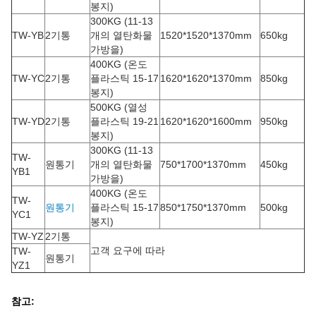
봉지)
300KG (11-13
TW-YB
2기통
개의 열탄화물
1520*1520*1370mm
650kg
가방을)
400KG (온도
TW-YC
2기통
플라스틱 15-17
1620*1620*1370mm
850kg
봉지)
500KG (열성
TW-YD
2기통
플라스틱 19-21
1620*1620*1600mm
950kg
봉지)
300KG (11-13
TW-
원통기
개의 열탄화물
750*1700*1370mm
450kg
YB1
가방을)
400KG (온도
TW-
원통기
플라스틱 15-17
850*1750*1370mm
500kg
YC1
봉지)
TW-YZ
2기통
고객 요구에 따라
TW-
원통기
YZ1
참고: