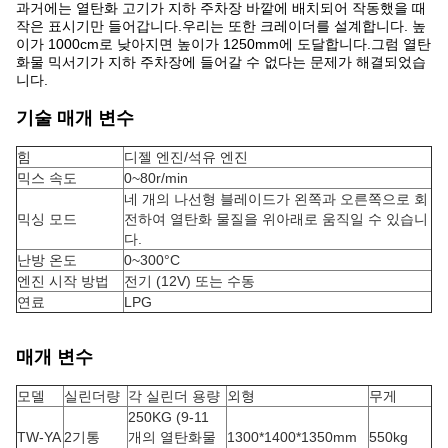
과거에는 열탄화 고기가 지하 주차장 바깥에 배치되어 작동했을 때
작은 표시기만 들어갑니다.우리는 또한 크레이더를 설계합니다. 높
이가 1000cm로 낮아지면 높이가 1250mm에 도달합니다.그럼 열탄
화물 믹서기가 지하 주차장에 들어갈 수 없다는 문제가 해결되었습
니다.
기술 매개 변수
힘
디젤 엔진/석유 엔진
믹스 속도
0~80r/min
네 개의 나선형 블레이드가 왼쪽과 오른쪽으로 회
믹싱 모드
전하여 열탄화 물질을 위아래로 움직일 수 있습니
다.
난방 온도
0~300°C
엔진 시작 방법
전기 (12V) 또는 수동
연료
LPG
매개 변수
모델
실린더량
각 실린더 용량
외형
무게
250KG (9-11
TW-YA
2기통
개의 열탄화물
1300*1400*1350mm
550kg