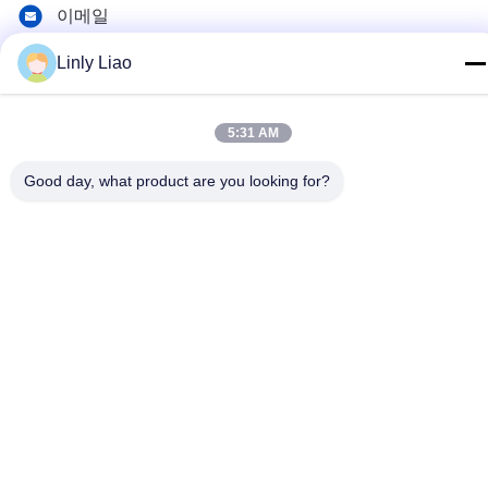
이메일
hqtraffic@hotmail.com
Linly Liao
주소
방 522, 과학 연구 사무실 건물, 63 푸난 로드, 후앙푸 지구, 광
5:31 AM
저우, 중국
Good day, what product are you looking for?
개인 정보 정책
|
사이트맵
중국 좋은 품질 페인트를 표시하는 열가소성 길 공급업체. 저작권 ©
2024-2026 Guangdong Hua Qun Traffic Facilities Co., Ltd. By
Shares . 판권 소유.