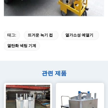
태그:
뜨거운 녹기 컵
열가소성 예열기
열탄화 넥팅 기계
관련 제품