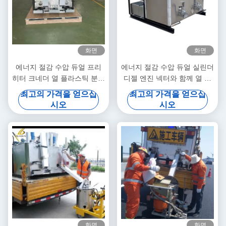
화면
화면
에너지 절감 수압 듀얼 프리
에너지 절감 수압 듀얼 실린더
히터 크네더 열 플라스틱 분말
디젤 엔진 넥터와 함께 열 플
녹기 용량
라스틱 페인트 사전 난방
최고의 가격을 얻으십
최고의 가격을 얻으십
시오
시오
화면
화면