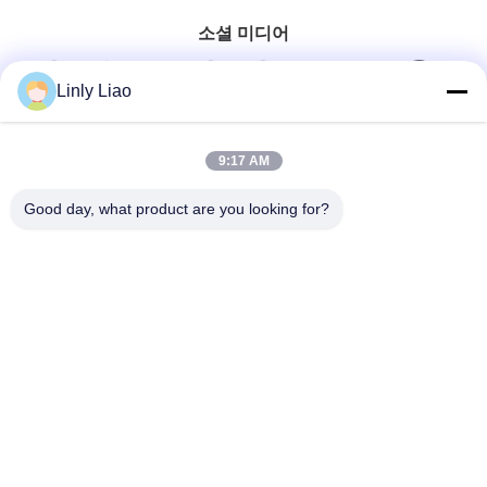
소셜 미디어
Linly Liao
9:17 AM
빠른 연락
Good day, what product are you looking for?
Tel
86-15218861996
이메일
hqtraffic@hotmail.com
주소
방 522, 과학 연구 사무실 건물, 63 푸난 로드, 후앙푸 지구, 광
저우, 중국